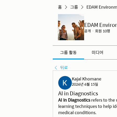
홈
그룹
EDAM Environ
EDAM Envir
공개
·
회원 10명
그룹 활동
미디어
뒤로
Kajal Khomane
2026년 6월 15일
AI in Diagnostics
AI in Diagnostics
 refers to the 
learning techniques to help id
medical conditions.