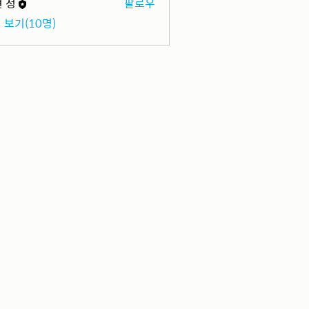
 정
팔로우
 보기(10명)