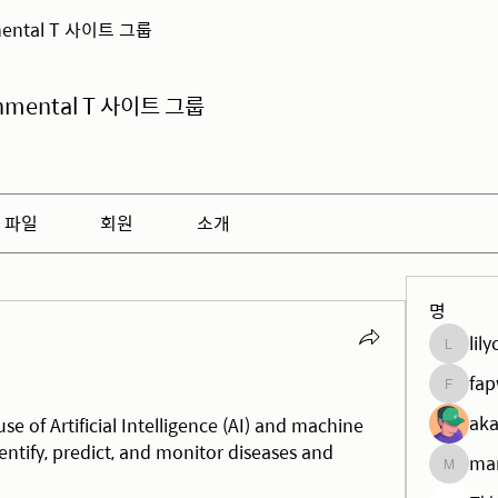
mental T 사이트 그룹
onmental T 사이트 그룹
파일
회원
소개
명
lil
lilycosk
fa
fapw5h
aka
use of Artificial Intelligence (AI) and machine 
entify, predict, and monitor diseases and 
man
manish.