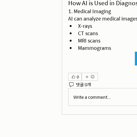
How AI is Used in Diagnos
1. Medical Imaging
AI can analyze medical images
X-rays
CT scans
MRI scans
Mammograms
0
댓글 0개
Write a comment...